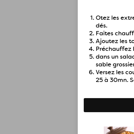
Otez les extr
dés.
Faites chauff
Ajoutez les t
Préchauffez l
dans un salad
sable grossier
Versez les co
25 à 30mn. S