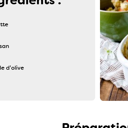
grédients :
tte
san
le d'olive
Préparatio