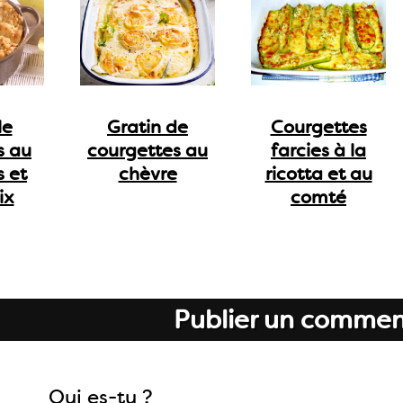
le
Gratin de
Courgettes
s au
courgettes au
farcies à la
s et
chèvre
ricotta et au
ix
comté
Publier un commen
Qui es-tu ?