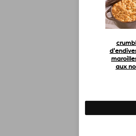
crumb
d'endive
maroille
aux no