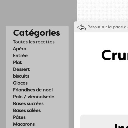
Retour sur la page d'
Catégories
Toutes les recettes
Cru
Apéro
Entrée
Plat
Dessert
biscuits
Glaces
Friandises de noel
Pain / viennoiserie
Bases sucrées
Bases salées
Pâtes
Macarons