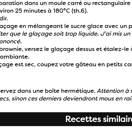
paration dans un moule carré ou rectangulaire a
iron 25 minutes à 180°C (th.6).
dir.
laçage en mélangeant le sucre glace avec un pe
iter que le glaçage soit trop liquide. J'ai mis 
rononcé.
rownie, versez le glaçage dessus et étalez-le à
 ambiante.
age est sec, coupez votre gâteau en petits car
ervez dans une boîte hermétique.
Attention à 
secs, sinon ces derniers deviendront mous en ra
Recettes similair