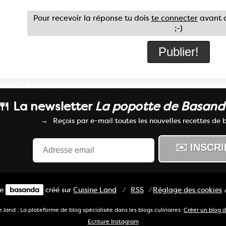
Pour recevoir la réponse tu dois
te connecter
avant d
;-)
🍴 La newsletter
La popotte de Basan
Reçois par e-mail toutes les nouvelles recettes de
de
basanda
créé sur
Cuisine
Land
⁄
RSS
⁄
Réglage des cookies
e.land : La plateforme de blog spécialisée dans les blogs culinaires.
Créer un blog d
Ecriture Instagram