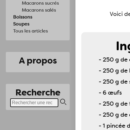
Macarons sucrés
Macarons salés
Voici d
Boissons
Soupes
Tous les articles
In
A propos
- 250 g de
- 250 g de
- 250 g de 
Recherche
- 6 œufs
- 250 g de 
- 250 g de
- 1 pincée d