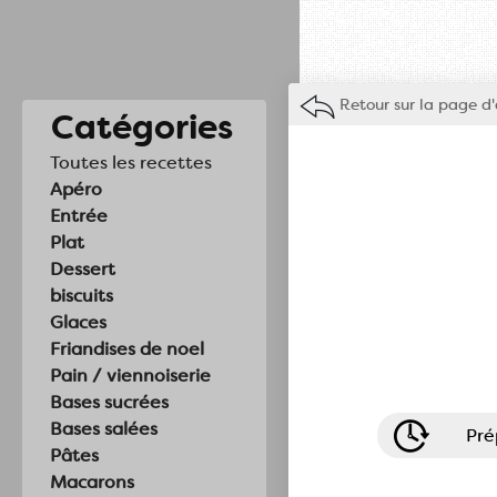
Retour sur la page d'
Catégories
Toutes les recettes
Apéro
Entrée
Plat
Dessert
biscuits
Glaces
Friandises de noel
Pain / viennoiserie
Bases sucrées
Bases salées
Pré
Pâtes
Macarons