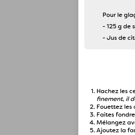
Pour le gla
- 125 g de 
- Jus de ci
Hachez les c
finement, il 
Fouettez les 
Faites fondre
Mélangez avec
Ajoutez la far