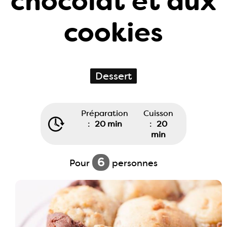
chocolat et aux
cookies
Dessert
Préparation
Cuisson
:
20 min
:
20
min
6
Pour
personnes