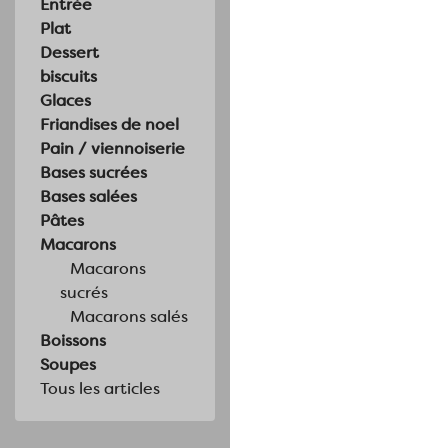
Entrée
Plat
Dessert
biscuits
Glaces
Friandises de noel
Pain / viennoiserie
Bases sucrées
Bases salées
Pâtes
Macarons
Macarons
sucrés
Macarons salés
Boissons
Soupes
Tous les articles