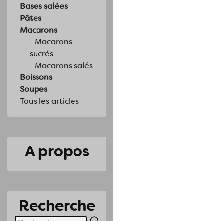
Bases salées
Pâtes
Macarons
Macarons
sucrés
Macarons salés
Boissons
Soupes
Tous les articles
A propos
Recherche