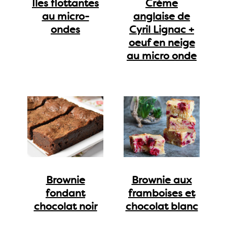
Iles flottantes
Crème
au micro-
anglaise de
ondes
Cyril Lignac +
oeuf en neige
au micro onde
Brownie
Brownie aux
fondant
framboises et
chocolat noir
chocolat blanc