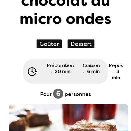
chocolat au
micro ondes
Goûter
Dessert
Préparation
Cuisson
Repos
:
20 min
:
6 min
:
3
min
6
Pour
personnes