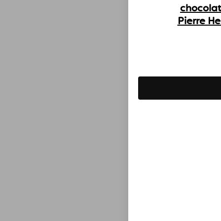
chocolat
Pierre H