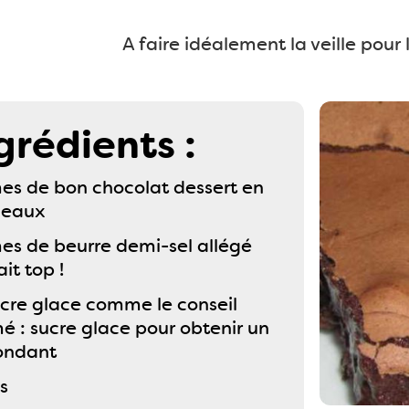
A faire idéalement la veille pour
grédients :
s de bon chocolat dessert en
ceaux
s de beurre demi-sel allégé
it top !
ucre glace comme le conseil
é : sucre glace pour obtenir un
fondant
s