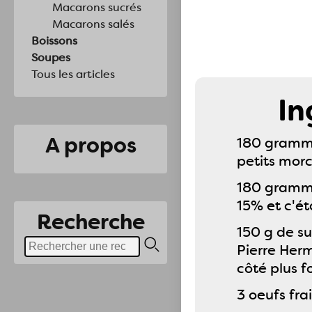
Macarons sucrés
Macarons salés
Boissons
Soupes
Tous les articles
In
A propos
180 gramme
petits mor
180 gramme
15% et c'éta
Recherche
150 g de s
Pierre Herm
côté plus 
3 oeufs frai