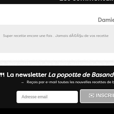
Dami
Super recette encore une fois . Jamais dÃ©Ã§u de vos recette
🍴 La newsletter
La popotte de Basan
Reçois par e-mail toutes les nouvelles recettes de