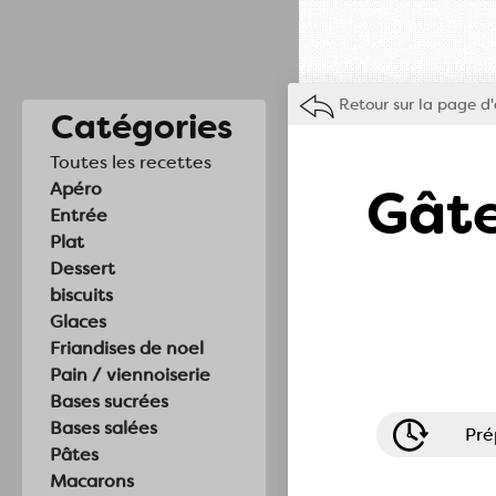
Retour sur la page d'
Catégories
Toutes les recettes
Gâte
Apéro
Entrée
Plat
Dessert
biscuits
Glaces
Friandises de noel
Pain / viennoiserie
Bases sucrées
Bases salées
Pré
Pâtes
Macarons