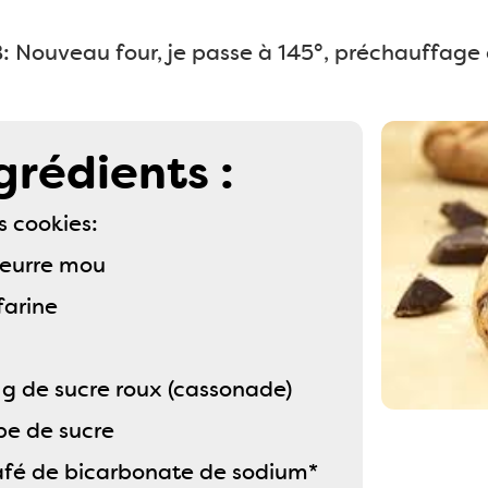
: Nouveau four, je passe à 145°, préchauffage
grédients :
s cookies:
beurre mou
farine
 g de sucre roux (cassonade)
upe de sucre
café de bicarbonate de sodium*