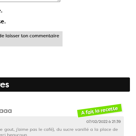
.
te.
e laisser ton commentaire
es
A fait la recette
aaa
07/02/2022 à 21:39
e gout, j’aime pas le café), du sucre vanillé a la place de
Merci beaucoup