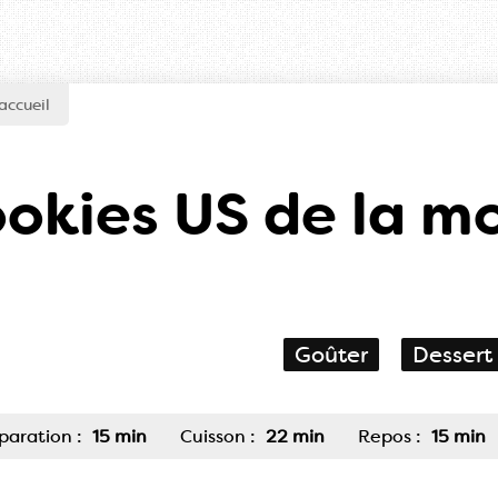
accueil
okies US de la mo
Goûter
Dessert
paration :
15 min
Cuisson :
22 min
Repos :
15 min