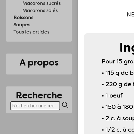
Macarons sucrés
Macarons salés
NB
Boissons
Soupes
Tous les articles
In
A propos
Pour 15 gro
• 115 g de 
• 220 g de 
Recherche
• 1 oeuf
• 150 à 180
• 2 c. à so
• 1/2 c. à 