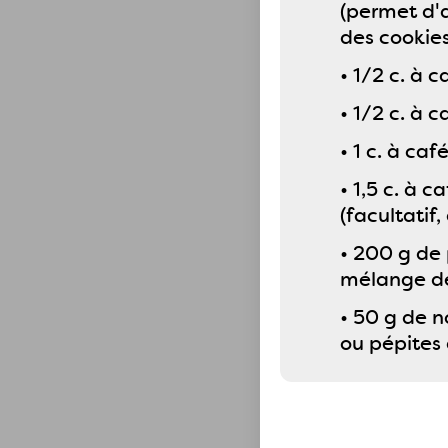
(permet d'a
des cookies
• 1/2 c. à 
• 1/2 c. à c
• 1 c. à caf
• 1,5 c. à 
(facultatif
• 200 g de 
mélange de
• 50 g de n
ou pépites