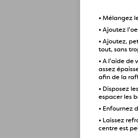
•
Mélangez le
•
Ajoutez l'oe
•
Ajoutez, pet
tout, sans tro
•
A l'aide de
assez épaisse
afin de la raf
•
Disposez les
espacer les b
•
Enfournez d
•
Laissez refr
centre est peu