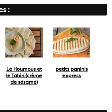
es :
Le Houmous et
petits paninis
le Tahini(crème
express
de sésame)