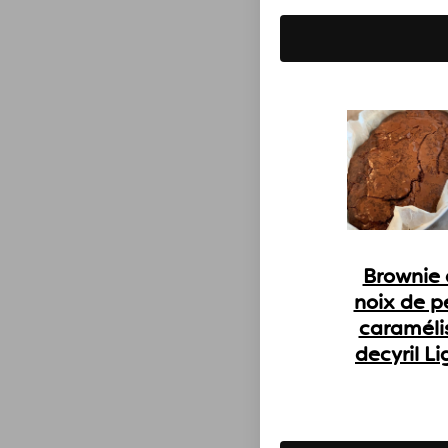
Brownie
noix de 
caraméli
decyril L