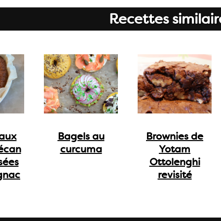
Recettes similair
 aux
Bagels au
Brownies de
pécan
curcuma
Yotam
sées
Ottolenghi
ignac
revisité