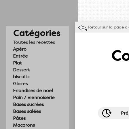
Retour sur la page d'
Catégories
Toutes les recettes
Co
Apéro
Entrée
Plat
Dessert
biscuits
Glaces
Friandises de noel
Pain / viennoiserie
Bases sucrées
Bases salées
Pré
Pâtes
Macarons