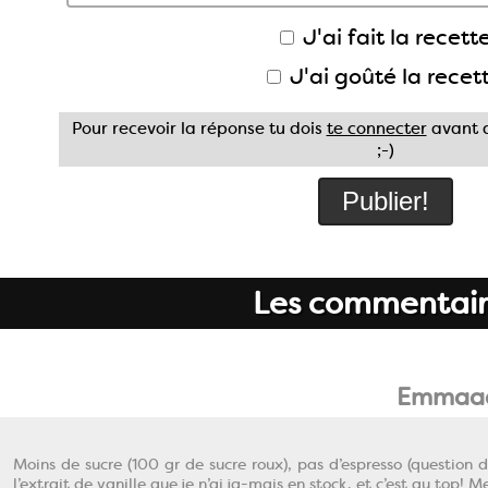
J'ai fait la recette
J'ai goûté la recet
Pour recevoir la réponse tu dois
te connecter
avant d
;-)
Les commentair
Emmaa
Moins de sucre (100 gr de sucre roux), pas d’espresso (question d
l’extrait de vanille que je n’ai ja-mais en stock, et c’est au top! 