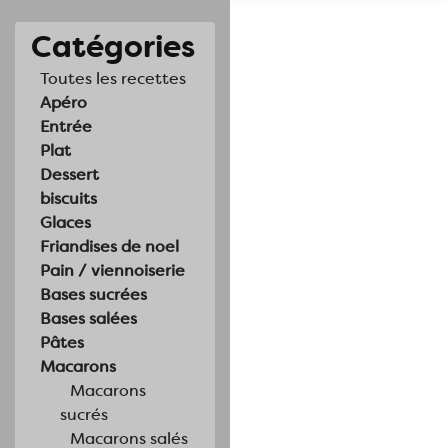
Catégories
Toutes les recettes
Apéro
Entrée
Plat
Dessert
biscuits
Glaces
Friandises de noel
Pain / viennoiserie
Bases sucrées
Bases salées
Pâtes
Macarons
Macarons
sucrés
Macarons salés