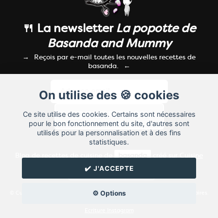
🍴 La newsletter
La popotte de
Basanda and Mummy
Reçois par e-mail toutes les nouvelles recettes de
basanda.
On utilise des 🍪 cookies
Ce site utilise des cookies. Certains sont nécessaires
pour le bon fonctionnement du site, d'autres sont
utilisés pour la personnalisation et à des fins
statistiques.
Blog de recettes de cuisine de
basanda
créé sur
Cuisine
Land
⁄
RSS
⁄
Réglage des cookies
/
✔️ J'ACCEPTE
✉️ Contacter basanda
⚙️ Options
© Cuisine.land : La plateforme de blog spécialisée dans les blogs culinaires.
Créer un blog de cuisine
Ecriture Instagram