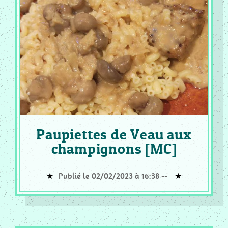
PATISSERIE
VIENNOISSERIE
MC
_
FLAN
ET
CREME
MC
_
GLACE
Paupiettes de Veau aux
ET
SORBET
champignons [MC]
MC
_
Publié le 02/02/2023 à 16:38 --
RISOTTO
COOKEO
_
ENTREE