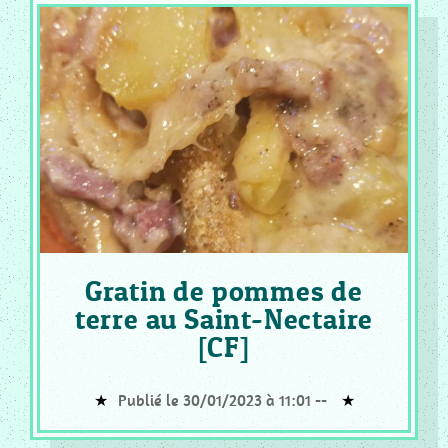
COOKEO
_
PLAT
COOKEO
_
POISSON
COOKEO
_
RISOTTO
COOKEO
Gratin de pommes de
_
terre au Saint-Nectaire
DESSERT
[CF]
PAIN
CF
Publié le 30/01/2023 à 11:01 --
_
RECETTES