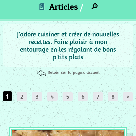
_
📄
Articles
🔎
ACCOMPAGNEMENT
MC
_
PUREE
J'adore cuisiner et créer de nouvelles
recettes. Faire plaisir à mon
MC
entourage en les régalant de bons
_
p'tits plats
GRATIN
MC
Retour sur la page d'accueil
_
SAUCE
MC
1
2
3
4
5
6
7
8
>
_
PIZZA
QUICHE
MC
_