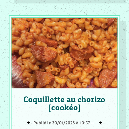
SUCREES
CF
_
RECETTE
SALEES
Tous
Les
Articles
Coquillette au chorizo
[cookéo]
Publié le 30/01/2023 à 10:57 --