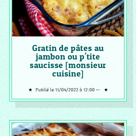
COOKEO
_
PLAT
COOKEO
_
Gratin de pâtes au
POISSON
jambon ou p'tite
COOKEO
saucisse [monsieur
_
cuisine]
RISOTTO
COOKEO
_
Publié le 11/04/2022 à 12:00 --
DESSERT
PAIN
CF
_
RECETTES