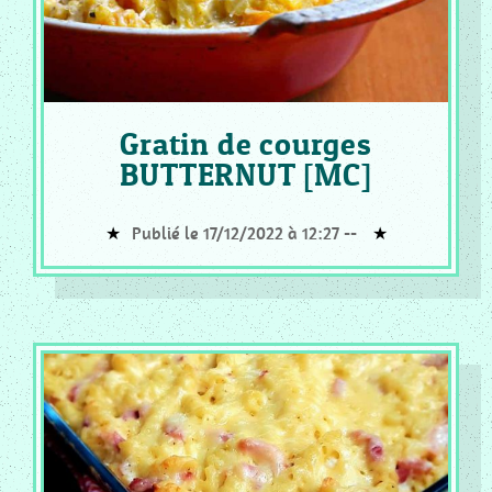
PATISSERIE
VIENNOISSERIE
MC
_
FLAN
Gratin de courges
ET
BUTTERNUT [MC]
CREME
MC
_
Publié le 17/12/2022 à 12:27 --
GLACE
ET
SORBET
MC
_
RISOTTO
COOKEO
_
ENTREE