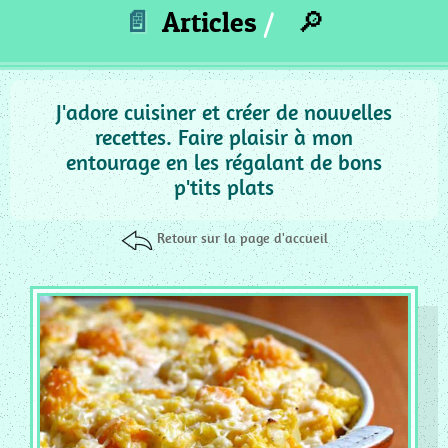
_
📄
Articles
🔎
ACCOMPAGNEMENT
MC
_
PUREE
J'adore cuisiner et créer de nouvelles
recettes. Faire plaisir à mon
MC
entourage en les régalant de bons
_
p'tits plats
GRATIN
MC
Retour sur la page d'accueil
_
SAUCE
MC
_
PIZZA
QUICHE
MC
_