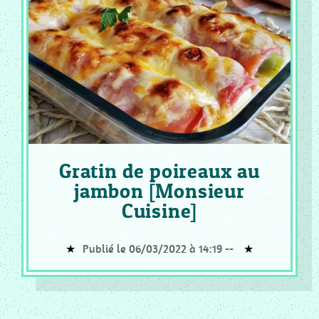
SUCREES
CF
_
RECETTE
SALEES
Tous
Les
Articles
Gratin de poireaux au
jambon [Monsieur
Cuisine]
Publié le 06/03/2022 à 14:19 --