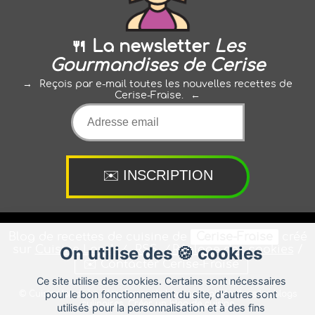
🍴 La newsletter
Les
Gourmandises de Cerise
Reçois par e-mail toutes les nouvelles recettes de
Cerise-Fraise.
Blog de recettes de cuisine de
Cerise-Fraise
créé
sur
Cuisine
On utilise des 🍪 cookies
Land
⁄
RSS
⁄
Réglage des cookies
/
✉️ Contacter Cerise-Fraise
Ce site utilise des cookies. Certains sont nécessaires
pour le bon fonctionnement du site, d'autres sont
© Cuisine.land : La plateforme de blog spécialisée dans les blogs
culinaires.
Créer un blog de cuisine
utilisés pour la personnalisation et à des fins