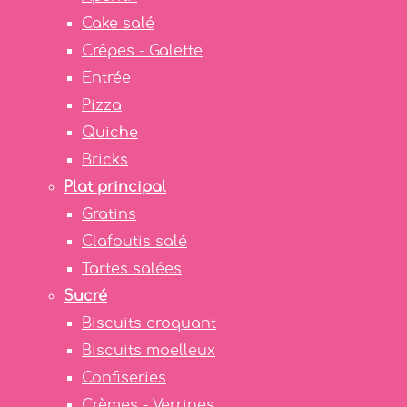
Cake salé
Crêpes - Galette
Entrée
Pizza
Quiche
Bricks
Plat principal
Gratins
Clafoutis salé
Tartes salées
Sucré
Biscuits croquant
Biscuits moelleux
Confiseries
Crèmes - Verrines