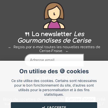
🍴 La newsletter
Les
Gourmandises de Cerise
Reçois par e-mail toutes les nouvelles recettes de
Cerise-Fraise.
On utilise des 🍪 cookies
Ce site utilise des cookies. Certains sont nécessaires
pour le bon fonctionnement du site, d'autres sont
utilisés pour la personnalisation et à des fins
statistiques.
Blog de recettes de cuisine de
Cerise-Fraise
créé
sur
Cuisine
Land
⁄
RSS
⁄
Réglage des cookies
/
✔️ J'ACCEPTE