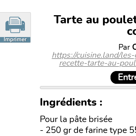
Tarte au poulet
c
Imprimer
Par
C
https://cuisine.land/le
recette-tarte-au-poul
Entr
Ingrédients :
Pour la pâte brisée
- 250 gr de farine type 5