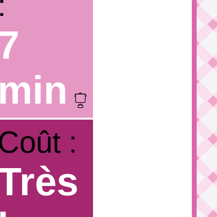
:
7
min
Coût :
Très