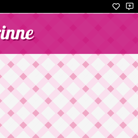
X
rinne