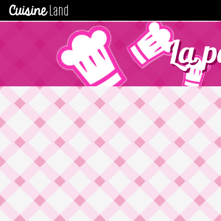
C
La p