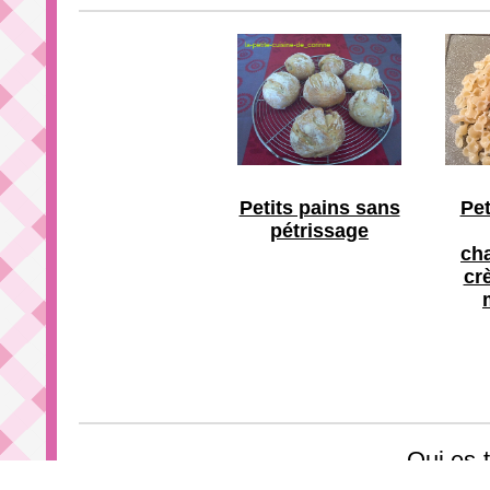
Petits pains sans
Pet
pétrissage
ch
cr
Qui es-