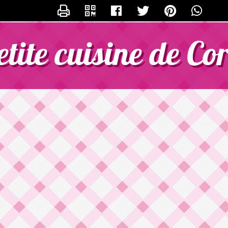
ONTACTER CORINNE1972
etite cuisine de Co