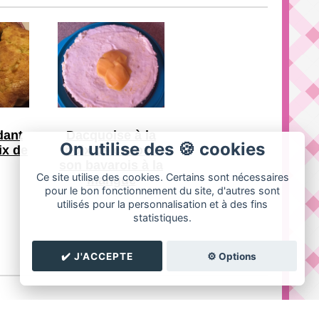
dant
Dacquoise à la
On utilise des 🍪 cookies
ix de
noix de coco et
son bavarois à la
Ce site utilise des cookies. Certains sont nécessaires
mangue
pour le bon fonctionnement du site, d'autres sont
utilisés pour la personnalisation et à des fins
statistiques.
✔️ J'ACCEPTE
⚙️ Options