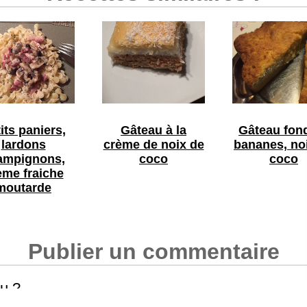
its paniers,
Gâteau à la
Gâteau fon
lardons
crème de noix de
bananes, no
ampignons,
coco
coco
ème fraiche
moutarde
Publier un commentaire
tu ?