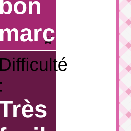
bon
marché
Difficulté
:
Très