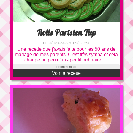
Rolls Parisien Tup
Publié le 03/03/2016 à 20:57
Une recette que j'avais faite pour les 50 ans de
mariage de mes parents. C'est très sympa et cela
change un peu d'un apéritif ordinaire......
1 commentaire
Voir la recette