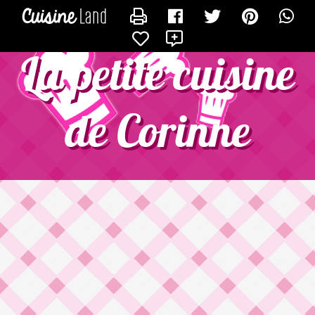
CONTACTER CORINNE1972
X
La petite cuisine
de Corinne