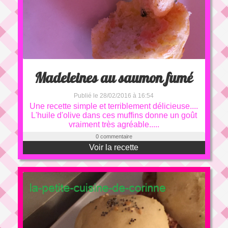
Madeleines au saumon fumé
Publié le 28/02/2016 à 16:54
Une recette simple et terriblement délicieuse....
L'huile d'olive dans ces muffins donne un goût
vraiment très agréable.....
0 commentaire
Voir la recette