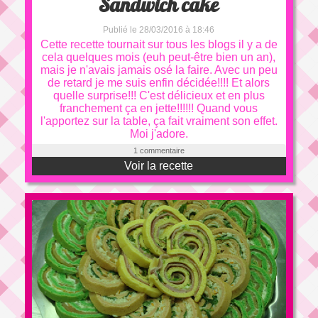
Sandwich cake
Publié le 28/03/2016 à 18:46
Cette recette tournait sur tous les blogs il y a de
cela quelques mois (euh peut-être bien un an),
mais je n'avais jamais osé la faire. Avec un peu
de retard je me suis enfin décidée!!!! Et alors
quelle surprise!!! C'est délicieux et en plus
franchement ça en jette!!!!!! Quand vous
l'apportez sur la table, ça fait vraiment son effet.
Moi j'adore.
1 commentaire
Voir la recette