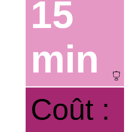
15
min
Coût :