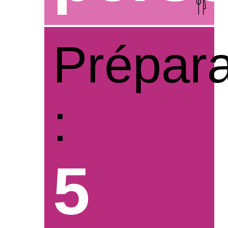
Prépara
:
5