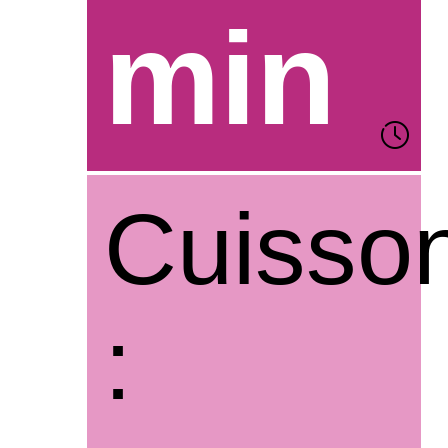
min
Cuisso
: