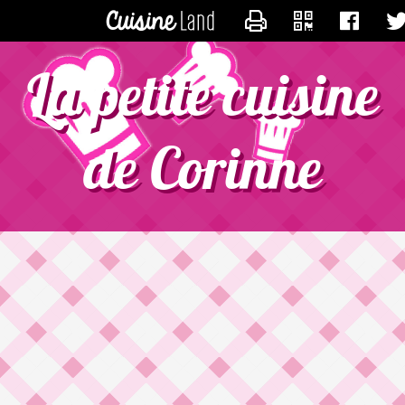
CONTACTER CORINNE
La petite cuisine
de Corinne