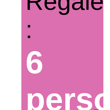
Regale
:
6
pers