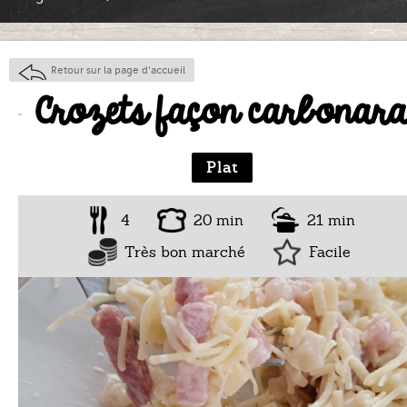
Retour sur la page d'accueil
Crozets façon carbonar
Plat
4
20 min
21 min
Très bon marché
Facile