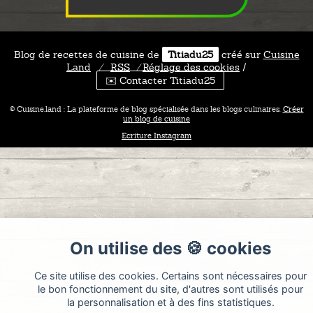
Blog de recettes de cuisine de
Titiadu25
créé sur
Cuisine
Land
⁄
RSS
⁄
Réglage des cookies
/
✉️ Contacter Titiadu25
© Cuisine.land : La plateforme de blog spécialisée dans les blogs culinaires.
Créer
un blog de cuisine
Ecriture Instagram
On utilise des 🍪 cookies
Ce site utilise des cookies. Certains sont nécessaires pour
le bon fonctionnement du site, d'autres sont utilisés pour
la personnalisation et à des fins statistiques.