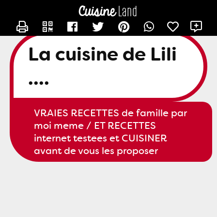
CONTACTER SLILI34
X
La cuisine de Lili
....
VRAIES RECETTES de famille par
moi meme / ET RECETTES
internet testees et CUISINER
avant de vous les proposer