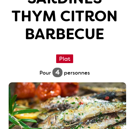
THYM CITRON
BARBECUE
Plat
4
Pour
personnes