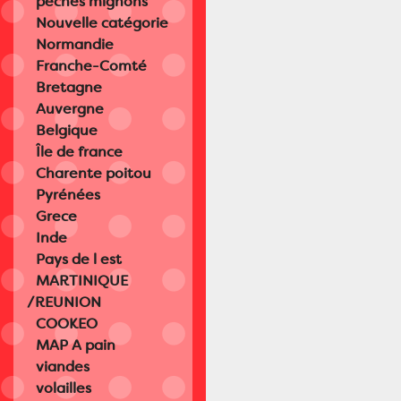
peches mignons
Nouvelle catégorie
Normandie
Franche-Comté
Bretagne
Auvergne
Belgique
Île de france
Charente poitou
Pyrénées
Grece
Inde
Pays de l est
MARTINIQUE
/REUNION
COOKEO
MAP A pain
viandes
volailles