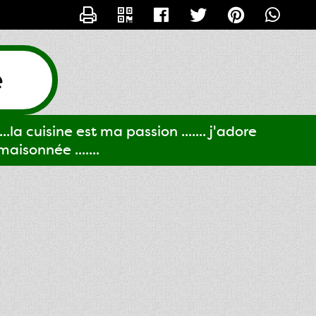
CONTACTER GIGI61
e
..la cuisine est ma passion ....... j'adore
aisonnée .......