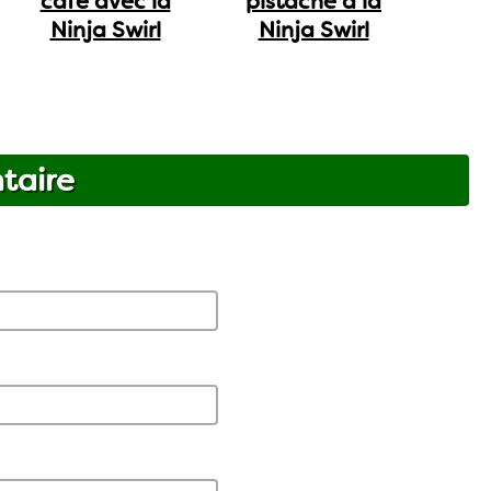
café avec la
pistache à la
Ninja Swirl
Ninja Swirl
taire