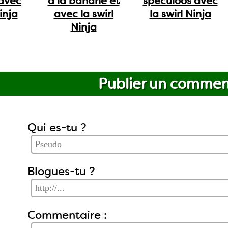
avec
à la banane et
spéculoos avec
inja
avec la swirl
la swirl Ninja
Ninja
Publier un commen
Qui es-tu ?
Blogues-tu ?
Commentaire :