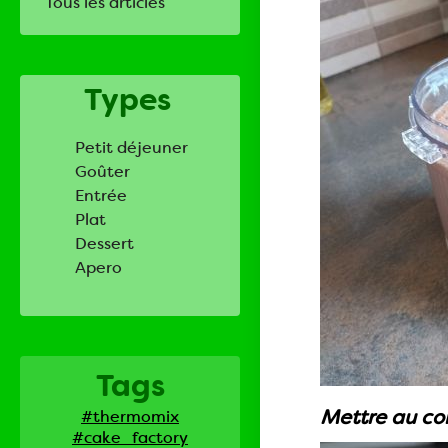
Tous les articles
Types
Petit déjeuner
Goûter
Entrée
Plat
Dessert
Apero
Tags
Mettre au con
#thermomix
#cake_factory