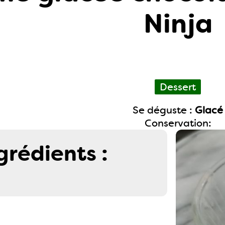
Ninja
Dessert
Se déguste :
Glacé
Conservation:
grédients :