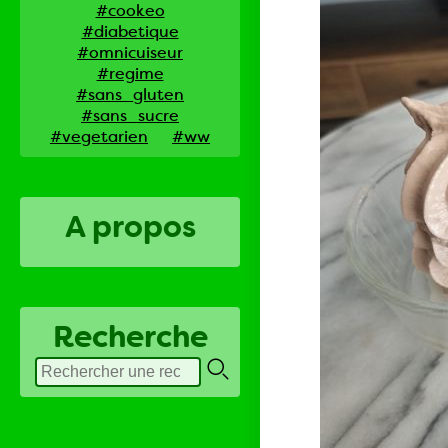
#cookeo
#diabetique
#omnicuiseur
#regime
#sans_gluten
#sans_sucre
#vegetarien
#ww
A propos
Recherche