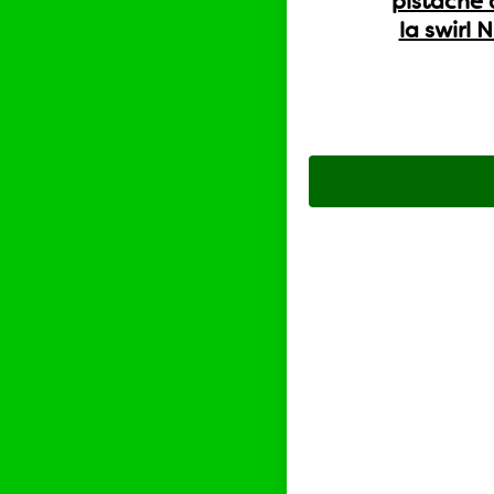
pistache 
la swirl N