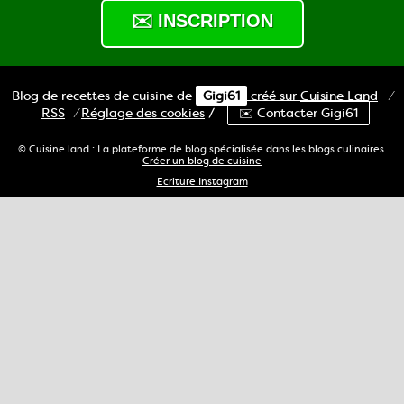
Blog de recettes de cuisine de
Gigi61
créé sur
Cuisine
Land
⁄
RSS
⁄
Réglage des cookies
/
✉️ Contacter Gigi61
© Cuisine.land : La plateforme de blog spécialisée dans les blogs culinaires.
Créer un blog de cuisine
Ecriture Instagram