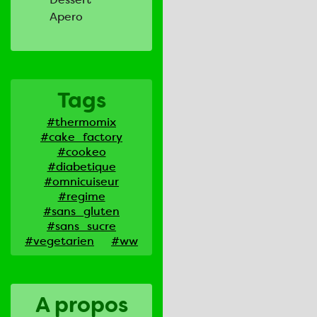
Apero
Tags
#thermomix
#cake_factory
#cookeo
#diabetique
#omnicuiseur
#regime
#sans_gluten
#sans_sucre
#vegetarien
#ww
A propos