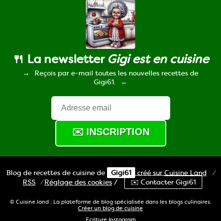
🍴 La newsletter
Gigi est en cuisine
Reçois par e-mail toutes les nouvelles recettes de
Gigi61.
Blog de recettes de cuisine de
Gigi61
créé sur
Cuisine
Land
⁄
RSS
⁄
Réglage des cookies
/
✉️ Contacter Gigi61
© Cuisine.land : La plateforme de blog spécialisée dans les blogs culinaires.
Créer un blog de cuisine
Ecriture Instagram