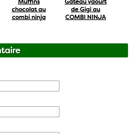
Muffins
Gâteau yaourt
chocolat au
de Gigi au
combi ninja
COMBI NINJA
taire