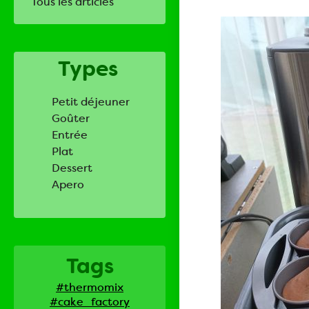
Tous les articles
Types
Petit déjeuner
Goûter
Entrée
Plat
Dessert
Apero
Tags
#thermomix
#cake_factory