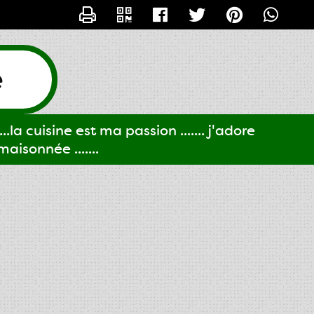
CONTACTER GIGI61
e
..la cuisine est ma passion ....... j'adore
aisonnée .......