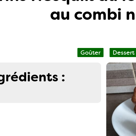
au combi n
Goûter
Dessert
grédients :