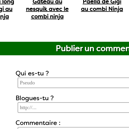
 long
Gâteau au
Paëlla de Gigi
gi au
nesquik avec le
au combi Ninja
nja
combi ninja
Publier un commen
Qui es-tu ?
Blogues-tu ?
Commentaire :