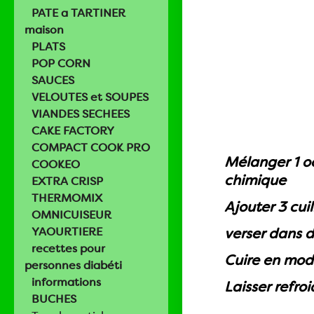
PATE a TARTINER
maison
PLATS
POP CORN
SAUCES
VELOUTES et SOUPES
VIANDES SECHEES
CAKE FACTORY
COMPACT COOK PRO
Mélanger 1 oe
COOKEO
chimique
EXTRA CRISP
THERMOMIX
Ajouter 3 cui
OMNICUISEUR
YAOURTIERE
verser dans 
recettes pour
Cuire en mod
personnes diabéti
informations
Laisser refro
BUCHES