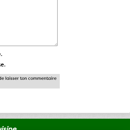
.
te.
e laisser ton commentaire
uisine