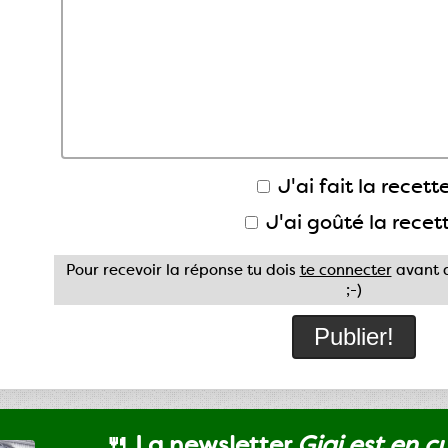
J'ai fait la recette
J'ai goûté la recet
Pour recevoir la réponse tu dois
te connecter
avant d
;-)
🍴 La newsletter
Gigi est en c