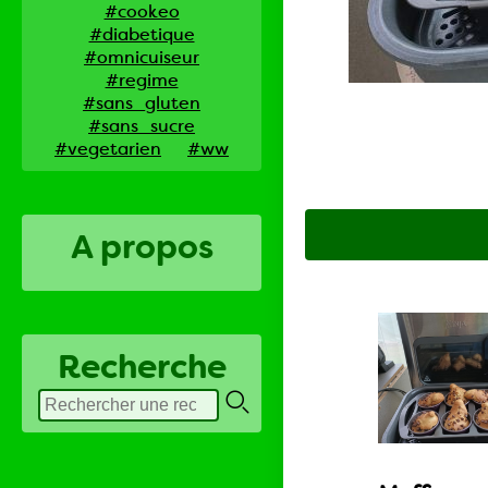
#cookeo
#diabetique
#omnicuiseur
#regime
#sans_gluten
#sans_sucre
#vegetarien
#ww
A propos
Recherche