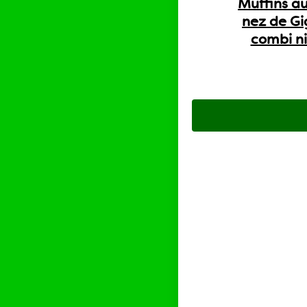
Muffins au
nez de Gi
combi ni