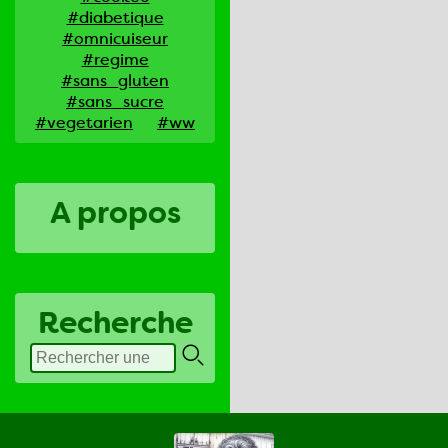
#diabetique
#omnicuiseur
#regime
#sans_gluten
#sans_sucre
#vegetarien
#ww
A propos
Recherche