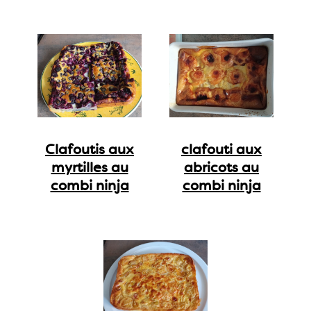
Clafoutis aux
clafouti aux
myrtilles au
abricots au
combi ninja
combi ninja