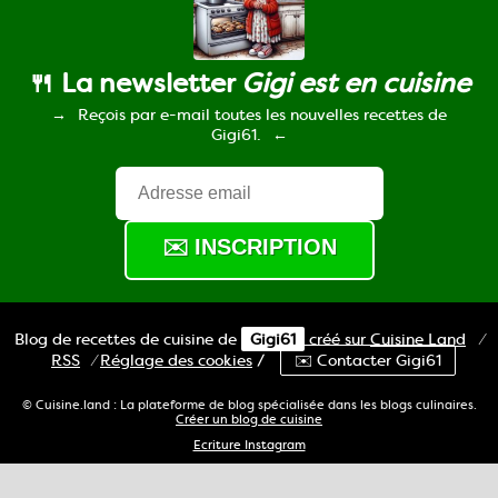
🍴 La newsletter
Gigi est en cuisine
Reçois par e-mail toutes les nouvelles recettes de
Gigi61.
Blog de recettes de cuisine de
Gigi61
créé sur
Cuisine
Land
⁄
RSS
⁄
Réglage des cookies
/
✉️ Contacter Gigi61
© Cuisine.land : La plateforme de blog spécialisée dans les blogs culinaires.
Créer un blog de cuisine
Ecriture Instagram