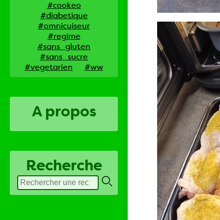
#cookeo
#diabetique
#omnicuiseur
#regime
#sans_gluten
#sans_sucre
#vegetarien
#ww
A propos
Recherche