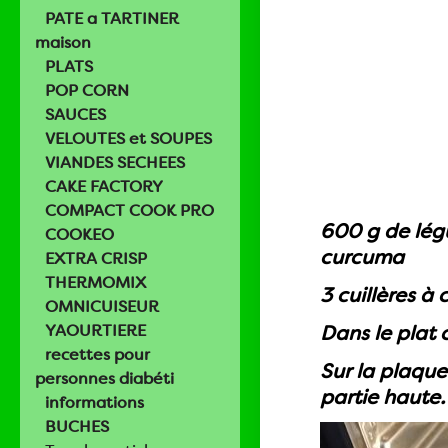
PATE a TARTINER
maison
PLATS
POP CORN
SAUCES
VELOUTES et SOUPES
VIANDES SECHEES
CAKE FACTORY
COMPACT COOK PRO
600 g de légu
COOKEO
curcuma
EXTRA CRISP
THERMOMIX
3 cuillères à
OMNICUISEUR
YAOURTIERE
Dans le plat 
recettes pour
Sur la plaque
personnes diabéti
partie haute.
informations
BUCHES