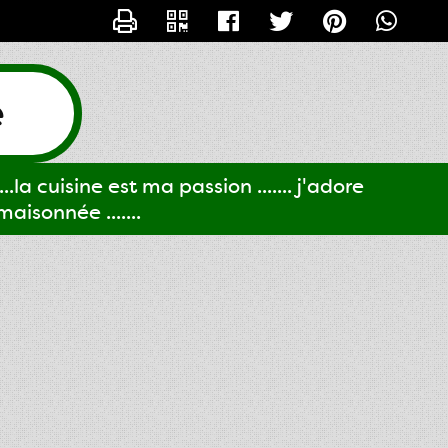
CONTACTER GIGI61
e
..la cuisine est ma passion ....... j'adore
aisonnée .......