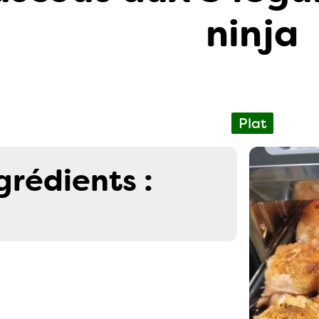
ninja
Plat
grédients :