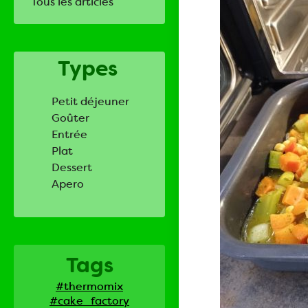
Tous les articles
Types
Petit déjeuner
Goûter
Entrée
Plat
Dessert
Apero
Tags
#thermomix
#cake_factory