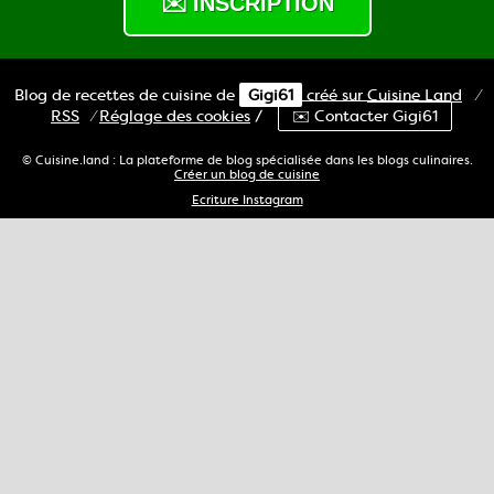
Blog de recettes de cuisine de
Gigi61
créé sur
Cuisine
Land
⁄
RSS
⁄
Réglage des cookies
/
✉️ Contacter Gigi61
© Cuisine.land : La plateforme de blog spécialisée dans les blogs culinaires.
Créer un blog de cuisine
Ecriture Instagram