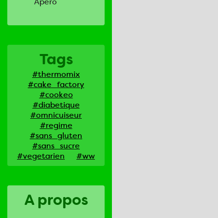
Apero
Tags
#thermomix
#cake_factory
#cookeo
#diabetique
#omnicuiseur
#regime
#sans_gluten
#sans_sucre
#vegetarien
#ww
A propos