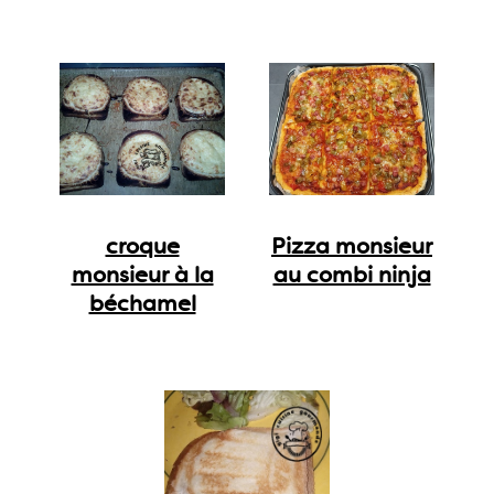
croque
Pizza monsieur
monsieur à la
au combi ninja
béchamel