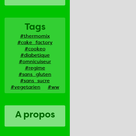
Tags
#thermomix
#cake_factory
#cookeo
#diabetique
#omnicuiseur
#regime
#sans_gluten
#sans_sucre
#vegetarien
#ww
A propos