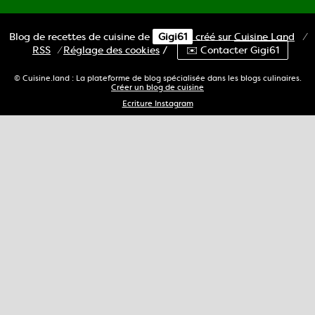
Blog de recettes de cuisine de
Gigi61
créé sur
Cuisine
Land
⁄
RSS
⁄
Réglage des cookies
/
✉️ Contacter Gigi61
© Cuisine.land : La plateforme de blog spécialisée dans les blogs culinaires.
Créer un blog de cuisine
Ecriture Instagram