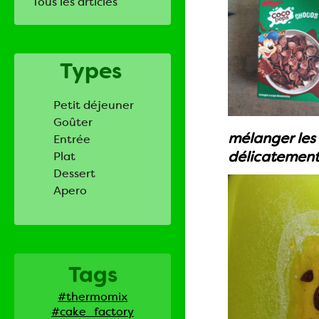
Tous les articles
Types
Petit déjeuner
Goûter
mélanger les o
Entrée
délicatement 
Plat
Dessert
Apero
Tags
#thermomix
#cake_factory