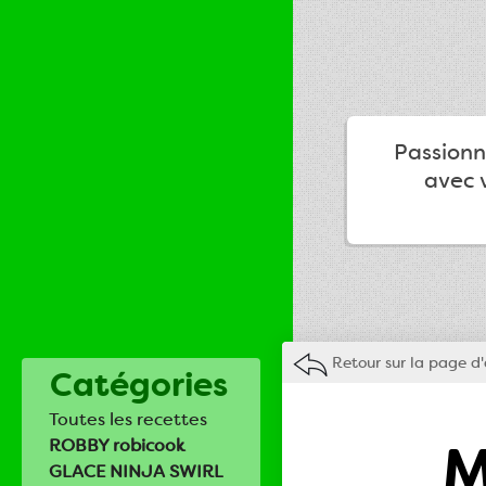
Passionné
avec v
Retour sur la page d'
Catégories
Toutes les recettes
M
ROBBY robicook
GLACE NINJA SWIRL