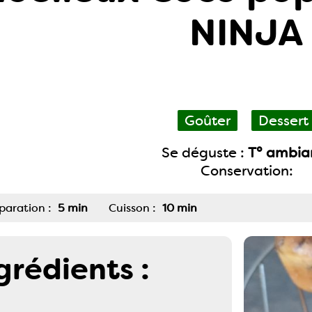
NINJA
Goûter
Dessert
Se déguste :
T° ambia
Conservation:
paration :
5 min
Cuisson :
10 min
grédients :