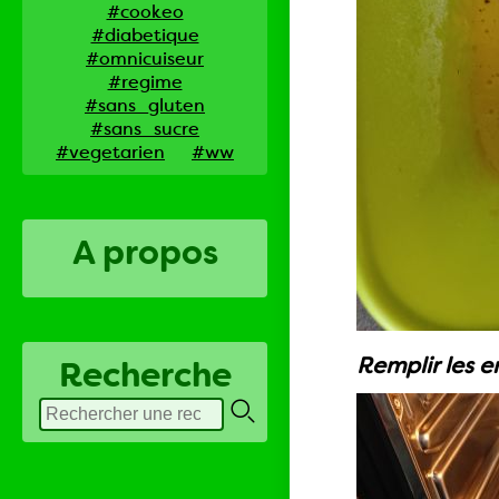
#cookeo
#diabetique
#omnicuiseur
#regime
#sans_gluten
#sans_sucre
#vegetarien
#ww
A propos
Remplir les e
Recherche