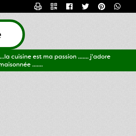
CONTACTER GIGI61
e
..la cuisine est ma passion ....... j'adore
aisonnée .......