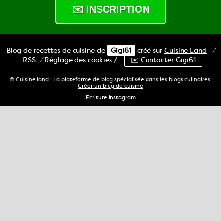
Blog de recettes de cuisine de
Gigi61
créé sur
Cuisine
Land
⁄
RSS
⁄
Réglage des cookies
/
✉️ Contacter Gigi61
© Cuisine.land : La plateforme de blog spécialisée dans les blogs culinaires.
Créer un blog de cuisine
Ecriture Instagram