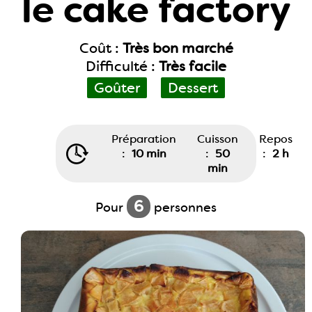
le cake factory
Coût :
Très bon marché
Difficulté :
Très facile
Goûter
Dessert
Préparation
Cuisson
Repos
:
10 min
:
50
:
2 h
min
6
Pour
personnes