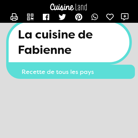
CONTACTER FAB27
X
La cuisine de
Fabienne
Recette de tous les pays