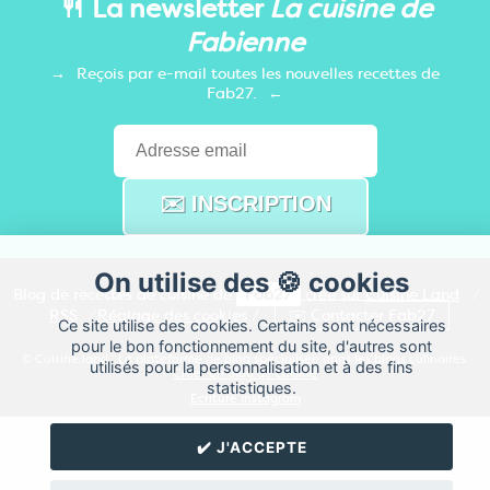
🍴 La newsletter
La cuisine de
Fabienne
Reçois par e-mail toutes les nouvelles recettes de
Fab27.
On utilise des 🍪 cookies
Blog de recettes de cuisine de
Fab27
créé sur
Cuisine
Land
⁄
RSS
⁄
Réglage des cookies
/
✉️ Contacter Fab27
Ce site utilise des cookies. Certains sont nécessaires
pour le bon fonctionnement du site, d'autres sont
© Cuisine.land : La plateforme de blog spécialisée dans les blogs culinaires.
utilisés pour la personnalisation et à des fins
Créer un blog de cuisine
statistiques.
Ecriture Instagram
✔️ J'ACCEPTE