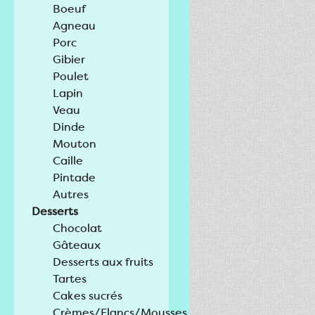
Boeuf
Agneau
Porc
Gibier
Poulet
Lapin
Veau
Dinde
Mouton
Caille
Pintade
Autres
Desserts
Chocolat
Gâteaux
Desserts aux fruits
Tartes
Cakes sucrés
Crèmes/Flancs/Mousses