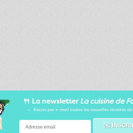
🍴 La newsletter
La cuisine de F
Reçois par e-mail toutes les nouvelles recettes d