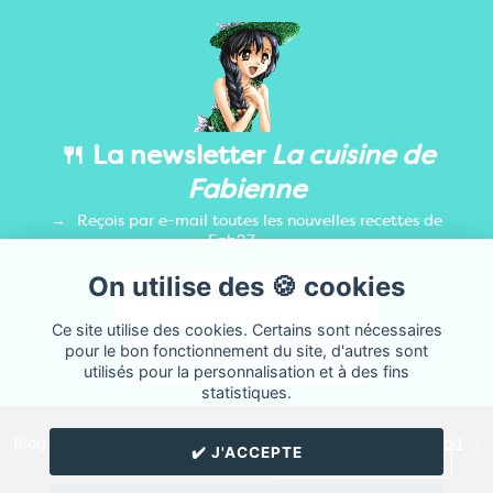
🍴 La newsletter
La cuisine de
Fabienne
Reçois par e-mail toutes les nouvelles recettes de
Fab27.
On utilise des 🍪 cookies
Ce site utilise des cookies. Certains sont nécessaires
pour le bon fonctionnement du site, d'autres sont
utilisés pour la personnalisation et à des fins
statistiques.
Blog de recettes de cuisine de
Fab27
créé sur
Cuisine
Land
⁄
✔️ J'ACCEPTE
RSS
⁄
Réglage des cookies
/
✉️ Contacter Fab27