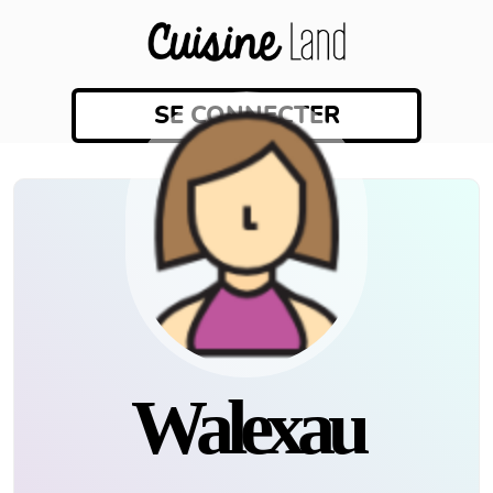
SE CONNECTER
Walexau