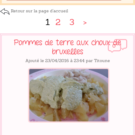
Retour sur la page d'accueil
1
2
3
>
Pommes de terre aux choux de
0
bruxelles
Ajouté le 23/04/2016 à 23:44 par Titoune