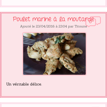
Poulet mariné à la moutarde
0
Ajouté le 23/04/2016 à 23:04 par Titoune
Un véritable délice.