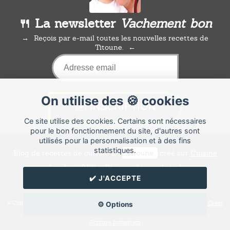
🍴 La newsletter
Vachement bon
Reçois par e-mail toutes les nouvelles recettes de
Titoune.
On utilise des 🍪 cookies
Ce site utilise des cookies. Certains sont nécessaires
pour le bon fonctionnement du site, d'autres sont
utilisés pour la personnalisation et à des fins
statistiques.
Blog de recettes de cuisine de
Titoune
créé sur
Cuisine
Land
⁄
RSS
⁄
Réglage des cookies
/
✔️ J'ACCEPTE
✉️ Contacter Titoune
© Cuisine.land : La plateforme de blog spécialisée dans les blogs culinaires.
Créer
⚙️ Options
un blog de cuisine
Ecriture Instagram