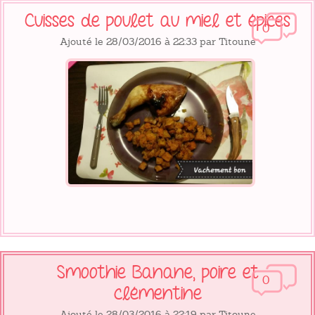
Cuisses de poulet au miel et épices
0
Ajouté le 28/03/2016 à 22:33 par Titoune
Smoothie Banane, poire et
0
clémentine
Ajouté le 28/03/2016 à 22:19 par Titoune