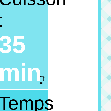
:
35
min
Temps