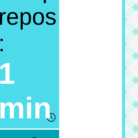
repos
:
1
min