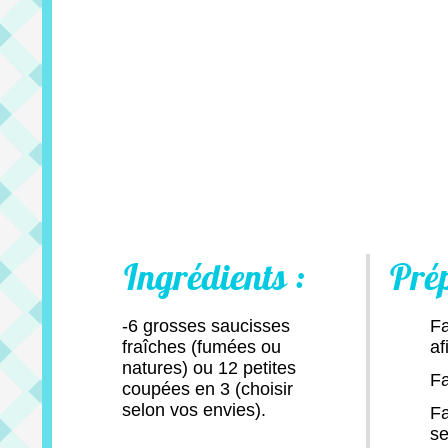
Ingrédients :
Pré
-6 grosses saucisses
Fa
fraîches (fumées ou
af
natures) ou 12 petites
Fa
coupées en 3 (choisir
selon vos envies).
Fa
se