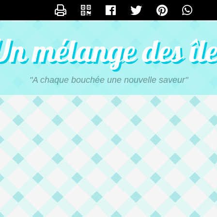
CONTACTER MISKINA
Un mélange des île
"A chaque bouchée une nouvelle saveur"