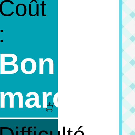
Coût
:
Bon
marché