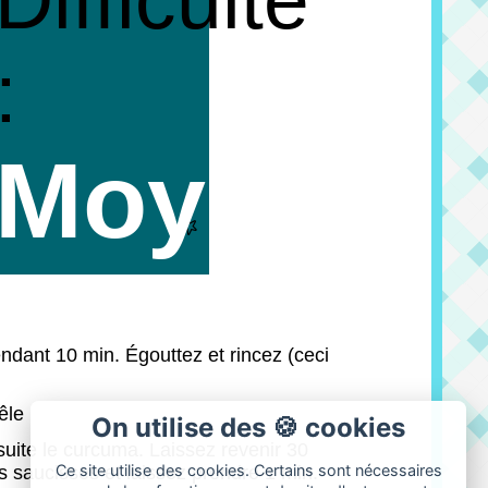
Difficulté
:
Moyen
endant 10 min. Égouttez et rincez (ceci
êle
On utilise des 🍪 cookies
nsuite le curcuma. Laissez revenir 30
Ce site utilise des cookies. Certains sont nécessaires
s saucisses et laissez prendre 1 min.