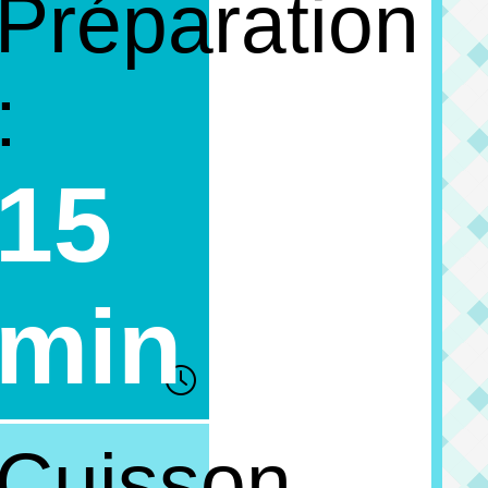
Préparation
:
15
min
Cuisson