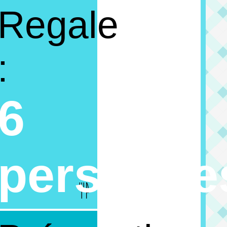
Regale
:
6
personne