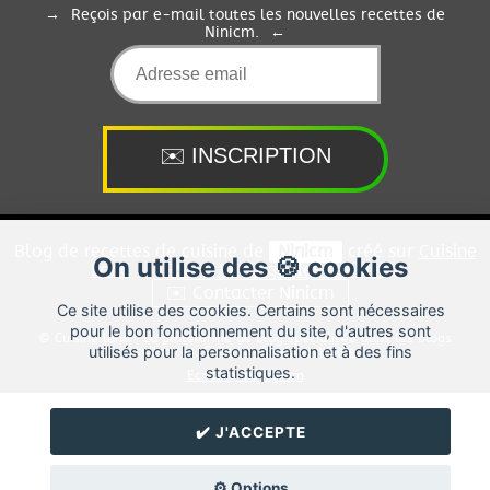
Reçois par e-mail toutes les nouvelles recettes de
Ninicm.
Blog de recettes de cuisine de
Ninicm
créé sur
Cuisine
On utilise des 🍪 cookies
Land
⁄
RSS
⁄
Réglage des cookies
/
✉️ Contacter Ninicm
Ce site utilise des cookies. Certains sont nécessaires
pour le bon fonctionnement du site, d'autres sont
© Cuisine.land : La plateforme de blog spécialisée dans les blogs
utilisés pour la personnalisation et à des fins
culinaires.
Créer un blog de cuisine
statistiques.
Ecriture Instagram
✔️ J'ACCEPTE
⚙️ Options