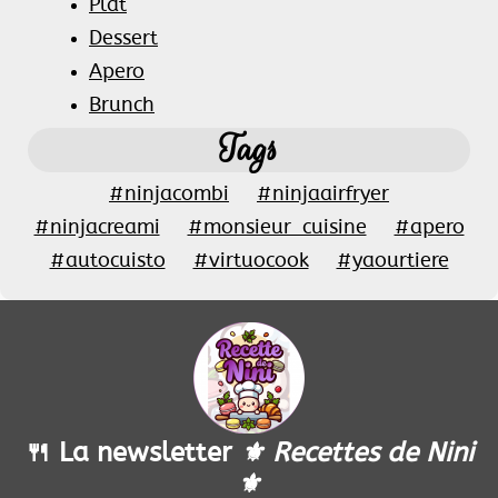
Plat
Dessert
Apero
Brunch
Tags
#ninjacombi
#ninjaairfryer
#ninjacreami
#monsieur_cuisine
#apero
#autocuisto
#virtuocook
#yaourtiere
🍴 La newsletter
⚜️ Recettes de Nini
⚜️