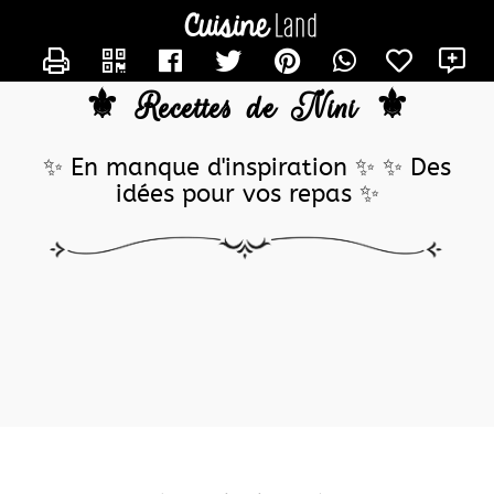
CONTACTER NINICM
⚜️ Recettes de Nini ⚜️
✨ En manque d'inspiration ✨ ✨ Des
idées pour vos repas ✨