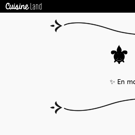
⚜️ 
✨ En ma