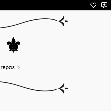
X
i ⚜️
 repas ✨