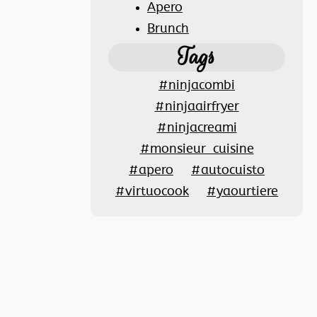
Apero
Brunch
Tags
#ninjacombi
#ninjaairfryer
#ninjacreami
#monsieur_cuisine
#apero
#autocuisto
#virtuocook
#yaourtiere