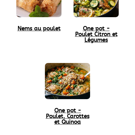
Nems au poulet
One pot -
Poulet Citron et
Légumes
One pot -
Poulet, Carottes
et Quinoa