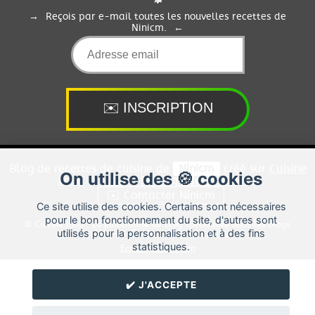
Reçois par e-mail toutes les nouvelles recettes de
Ninicm.
Blog de recettes de cuisine de
Ninicm
créé sur
Cuisine
On utilise des 🍪 cookies
Land
⁄
RSS
⁄
Réglage des cookies
/
✉️ Contacter Ninicm
Ce site utilise des cookies. Certains sont nécessaires
pour le bon fonctionnement du site, d'autres sont
© Cuisine.land : La plateforme de blog spécialisée dans les blogs
utilisés pour la personnalisation et à des fins
culinaires.
Créer un blog de cuisine
statistiques.
Ecriture Instagram
✔️ J'ACCEPTE