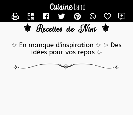
CONTACTER NINICM
⚜️ Recettes de Nini ⚜️
✨ En manque d'inspiration ✨ ✨ Des
idées pour vos repas ✨