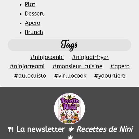
Plat
Dessert
Apero
Brunch
Tags
#ninjacombi
#ninjaairfryer
#ninjacreami
#monsieur_cuisine
#apero
#autocuisto
#virtuocook
#yaourtiere
🍴 La newsletter
⚜️ Recettes de Nini
⚜️