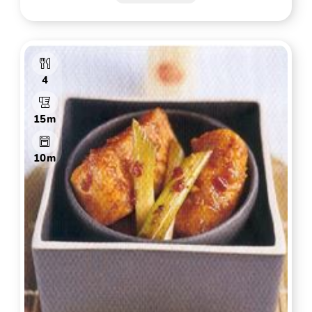
4
15m
10m