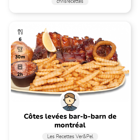
chrisrecettes
6
30m
2h
côtes levées bar-b-barn de
montréal
Les Recettes Ver&Pel