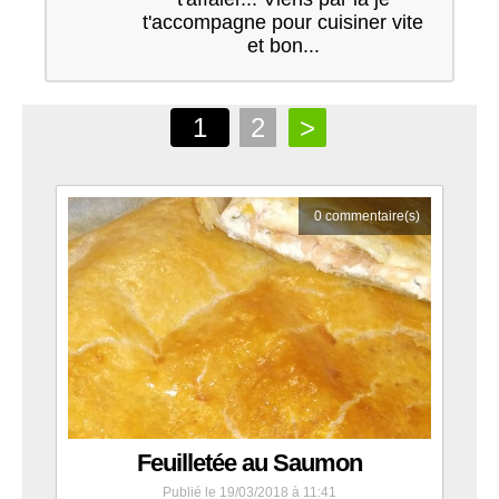
t'accompagne pour cuisiner vite
et bon...
Envoi en cours...
1
2
>
0
commentaire(s)
Feuilletée au Saumon
Publié le 19/03/2018 à 11:41