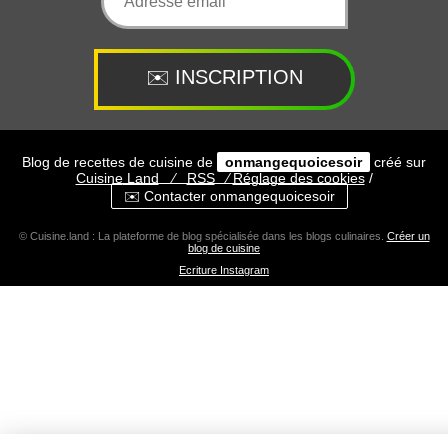
Blog de recettes de cuisine de
onmangequoicesoir
créé sur
Cuisine
Land
⁄
RSS
⁄
Réglage des cookies
/
✉️ Contacter onmangequoicesoir
© Cuisine.land : La plateforme de blog spécialisée dans les blogs culinaires.
Créer un
blog de cuisine
Ecriture Instagram