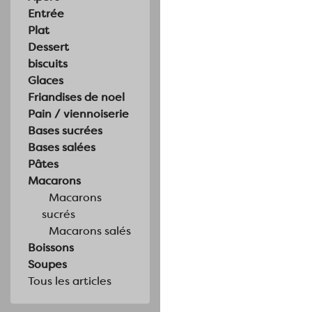
Entrée
Plat
Dessert
biscuits
Glaces
Friandises de noel
Pain / viennoiserie
Bases sucrées
Bases salées
Pâtes
Macarons
Macarons
sucrés
Macarons salés
Boissons
Soupes
Tous les articles