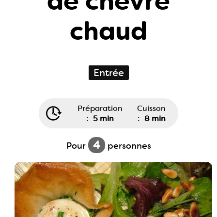
de chèvre
chaud
Entrée
Préparation
Cuisson
:
5 min
:
8 min
4
Pour
personnes