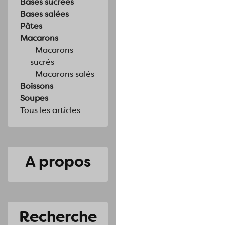
Bases sucrées
Bases salées
Pâtes
Macarons
Macarons
sucrés
Macarons salés
Boissons
Soupes
Tous les articles
A propos
Recherche