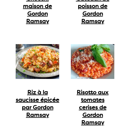
maison de
poisson de
Gordon
Gordon
Ramsay
Ramsay
Riz à la
Risotto aux
saucisse épicée
tomates
par Gordon
cerises de
Ramsay
Gordon
Ramsay