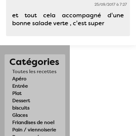
25/09/2017 à 7:27
et tout cela accompagné d'une
bonne salade verte , c'est super
Catégories
Toutes les recettes
Apéro
Entrée
Plat
Dessert
biscuits
Glaces
Friandises de noel
Pain / viennoiserie