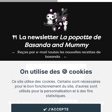
🍴 La newsletter
La popotte de
Basanda and Mummy
Reçois par e-mail toutes les nouvelles recettes de
basanda.
On utilise des 🍪 cookies
Ce site utilise des cookies. Certains sont nécessaires
pour le bon fonctionnement du site, d'autres sont
utilisés pour la personnalisation et à des fins
statistiques.
Blog de recettes de cuisine de
basanda
créé sur
Cuisine
Land
⁄
RSS
⁄
Réglage des cookies
/
✔️ J'ACCEPTE
✉️ Contacter basanda