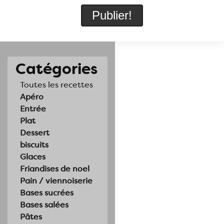
Catégories
Toutes les recettes
Apéro
Entrée
Plat
Dessert
biscuits
Glaces
Friandises de noel
Pain / viennoiserie
Bases sucrées
Bases salées
Pâtes