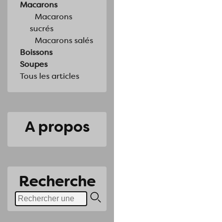
Macarons
Macarons
sucrés
Macarons salés
Boissons
Soupes
Tous les articles
A propos
Recherche