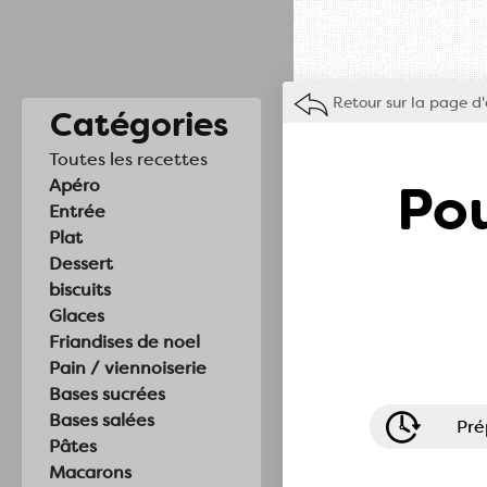
Retour sur la page d'
Catégories
Toutes les recettes
Pou
Apéro
Entrée
Plat
Dessert
biscuits
Glaces
Friandises de noel
Pain / viennoiserie
Bases sucrées
Bases salées
Pré
Pâtes
Macarons