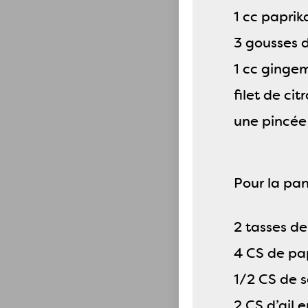
1 cc paprik
3 gousses d
1 cc ginge
filet de cit
une pincée
Pour la pan
2 tasses de
4 CS de pa
1/2 CS de s
2 CS d’ail 