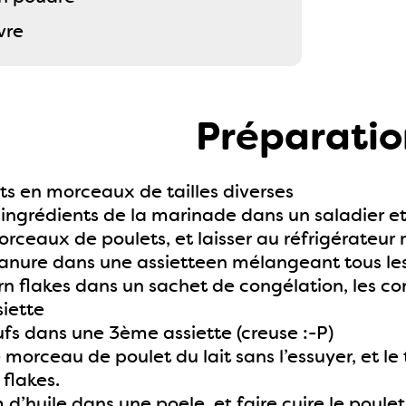
vre
Préparatio
lets en morceaux de tailles diverses
ingrédients de la marinade dans un saladier et 
orceaux de poulets, et laisser au réfrigérateu
panure dans une assietteen mélangeant tous les
rn flakes dans un sachet de congélation, les c
iette
ufs dans une 3ème assiette (creuse :-P)
 morceau de poulet du lait sans l’essuyer, et le
 flakes.
d’huile dans une poele, et faire cuire le poulet