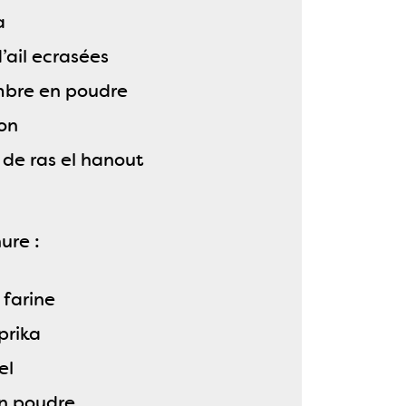
a
’ail ecrasées
mbre en poudre
ron
 de ras el hanout
ure :
 farine
prika
el
en poudre