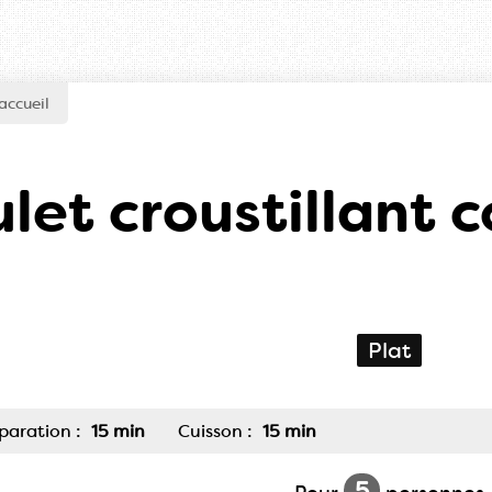
accueil
let croustillant
Plat
paration :
15 min
Cuisson :
15 min
5