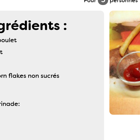
Pour
personnes
grédients :
poulet
it
rn flakes non sucrés
rinade: