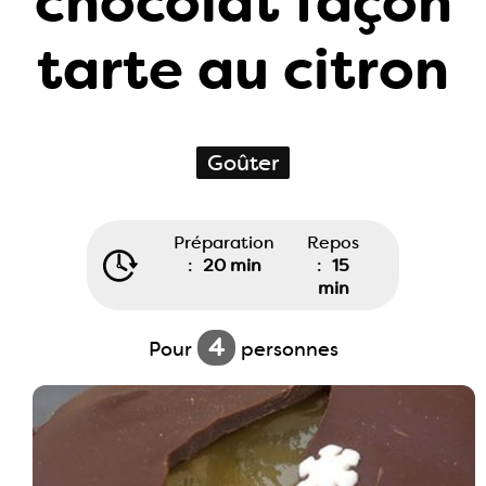
chocolat façon
tarte au citron
Goûter
Préparation
Repos
:
20 min
:
15
min
4
Pour
personnes