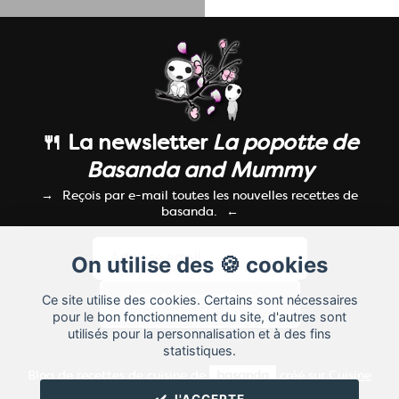
🍴 La newsletter
La popotte de
Basanda and Mummy
Reçois par e-mail toutes les nouvelles recettes de
basanda.
On utilise des 🍪 cookies
Ce site utilise des cookies. Certains sont nécessaires
pour le bon fonctionnement du site, d'autres sont
utilisés pour la personnalisation et à des fins
statistiques.
Blog de recettes de cuisine de
basanda
créé sur
Cuisine
Land
⁄
RSS
⁄
Réglage des cookies
/
✔️ J'ACCEPTE