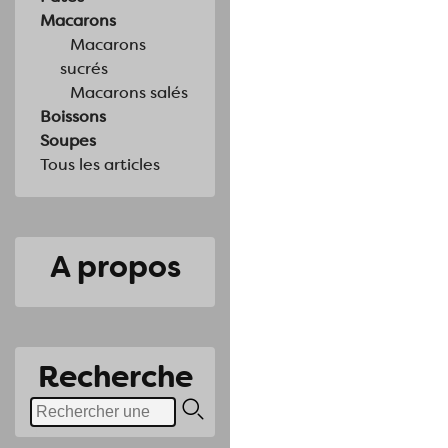
Macarons
Macarons
sucrés
Macarons salés
Boissons
Soupes
Tous les articles
A propos
Recherche