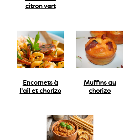
citron vert
Encornets à
Muffins au
l'ail et chorizo
chorizo