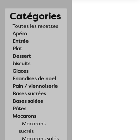
Catégories
Toutes les recettes
Apéro
Entrée
Plat
Dessert
biscuits
Glaces
Friandises de noel
Pain / viennoiserie
Bases sucrées
Bases salées
Pâtes
Macarons
Macarons
sucrés
Macarons salés