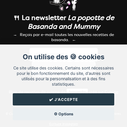
🍴 La newsletter
La popotte de
Basanda and Mummy
Reçois par e-mail toutes les nouvelles recettes de
basanda.
On utilise des 🍪 cookies
Ce site utilise des cookies. Certains sont nécessaires
pour le bon fonctionnement du site, d'autres sont
utilisés pour la personnalisation et à des fins
statistiques.
Blog de recettes de cuisine de
basanda
créé sur
Cuisine
Land
⁄
RSS
⁄
Réglage des cookies
/
✔️ J'ACCEPTE
✉️ Contacter basanda
⚙️ Options
© Cuisine.land : La plateforme de blog spécialisée dans les blogs culinaires.
Créer un blog de cuisine
Ecriture Instagram