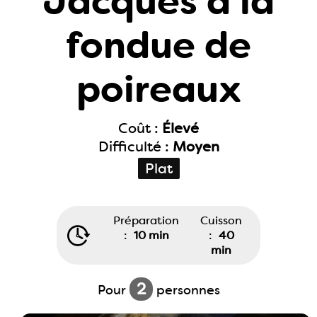
Jacques à la
fondue de
poireaux
Coût :
Élevé
Difficulté :
Moyen
Plat
Préparation
Cuisson
:
10 min
:
40
min
2
Pour
personnes