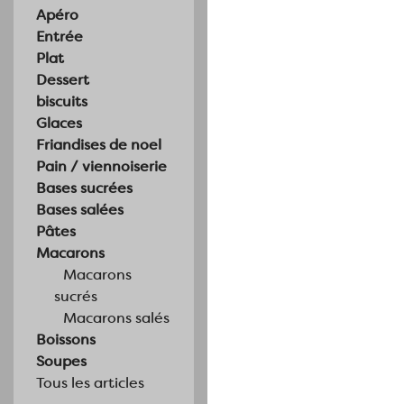
Apéro
Entrée
Plat
Dessert
biscuits
Glaces
Friandises de noel
Pain / viennoiserie
Bases sucrées
Bases salées
Pâtes
Macarons
Macarons
sucrés
Macarons salés
Boissons
Soupes
Tous les articles