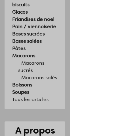
biscuits
Glaces
Friandises de noel
Pain / viennoiserie
Bases sucrées
Bases salées
Pâtes
Macarons
Macarons
sucrés
Macarons salés
Boissons
Soupes
Tous les articles
A propos